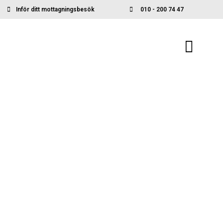
Inför ditt mottagningsbesök
010 - 200 74 47
Kapselkameraundersökning