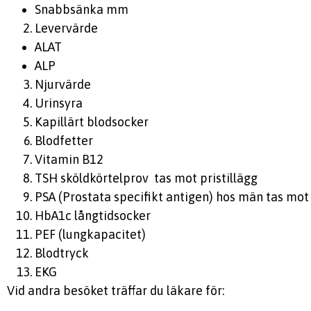
Snabbsänka mm
Levervärde
ALAT
ALP
Njurvärde
Urinsyra
Kapillärt blodsocker
Blodfetter
Vitamin B12
TSH sköldkörtelprov tas mot pristillägg
PSA (Prostata specifikt antigen) hos män tas mot 
HbA1c långtidsocker
PEF (lungkapacitet)
Blodtryck
EKG
Vid andra besöket träffar du läkare för: