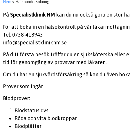
Hem
>
Hälsoundersökning
På
Specialistklinik
NM
kan du nu också göra en stor häl
För att boka in en hälsokontroll på vår läkarmottagning
Tel: 0738-418943
info@specialistkliniknm.se
På ditt första besök träffar du en sjuksköterska elle
tid för genomgång av provsvar med läkaren.
Om du har en sjukvårdsförsäkring så kan du även boka
Prover som ingår
Blodprover:
Blodstatus dvs
Röda och vita blodkroppar
Blodplättar