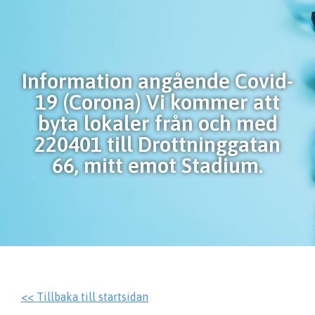
Information angående Covid-
19 (Corona) Vi kommer att
byta lokaler från och med
220401 till Drottninggatan
66, mitt emot Stadium.
<< Tillbaka till startsidan