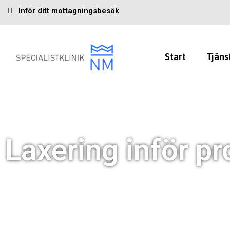
Inför ditt mottagningsbesök
Start
Tjäns
Laxering inför p