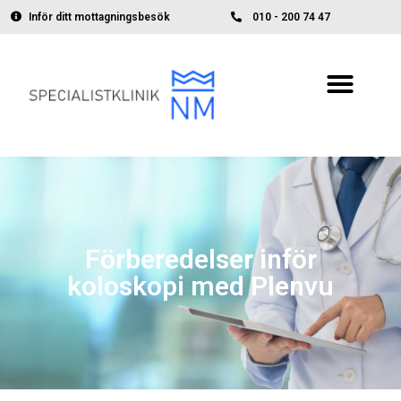
Inför ditt mottagningsbesök
010 - 200 74 47
Förberedelser inför
koloskopi med Plenvu